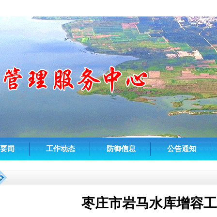
要闻
工作动态
防御信息
公告通知
库
枣庄市岩马水库增容工