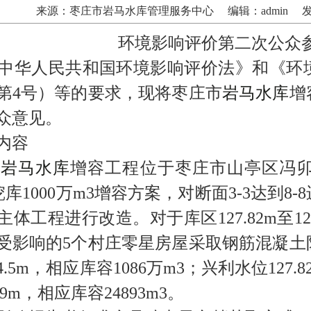
来源：枣庄市岩马水库管理服务中心
编辑：admin
发
环境影响评价第二次公众
华人民共和国环境影响评价法》和《环
第4号）等的要求，现将枣庄市
岩马水库
增
众意见。
内容
市
岩马水库
增容工程位于枣庄市山亭区冯
m+挖库1000万m3增容方案，对断面3-3达
体工程进行改造。对于库区127.82m至1
受影响的5个村庄零星房屋采取钢筋混凝土
4.5m，相应库容1086万m3；兴利水位127.
19m，相应库容24893m3。