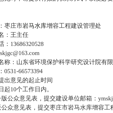
：枣庄市
岩马水库
增容工程建设管理处
名：王主任
13686320528
jgc@163.com
名称：山东省环境保护科学研究设计院有
531-66573394
提出意见的起止时间
日起10个工作日内。
版公众意见表，提交建设单位邮箱：ymskjgc
版公众意见表，提交枣庄市岩马水库增容工