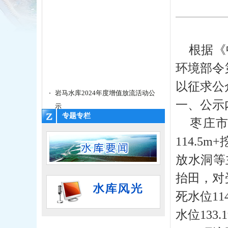
根据《中
环境部令
以征求公
岩马水库2024年度增值放流活动公
示
一、公示
(2024-11-15)
专题专栏
枣庄
世界地球日-公共机构塑料污染治理
宣传材料
114.5
(2022-04-22)
放水洞等主
水电站安全生产责任人公示牌
(2022-
抬田，对
03-22)
关于公布葛庄泄洪闸安全生产预案
死水位11
的通知
水位133.
(2022-01-12)