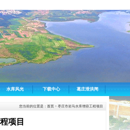
水库风光
下载中心
葛庄泄洪闸
您当前的位置是：
首页
> 枣庄市岩马水库增容工程项目
程项目