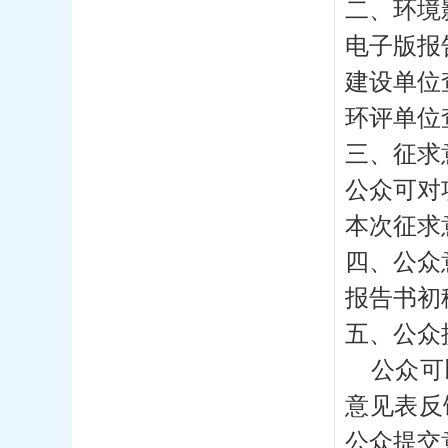
二、环境
枣庄市岩马水库防御洪水方案
(2021-
08-05)
电子版报告
枣庄市岩马水库增容工程项目环境
建设单位
影响评价公众参与拟报批公示
(2021-06-03)
环评单位
枣庄市岩马水库增容工程项目
(2021-
三、征求
04-13)
公众可对
水利部关于4个涉水监督举报电话整
合并入12314平台的公告
本次征求
(2020-06-22)
四、公众
2020年岩马水库防汛责任人名单
(2020-04-26)
报告书初稿
岩马水库增容工程项目 环境影响评
五、公众
价第一次公众参与公告
公众可以
(2020-04-21)
意见表反
公众提交